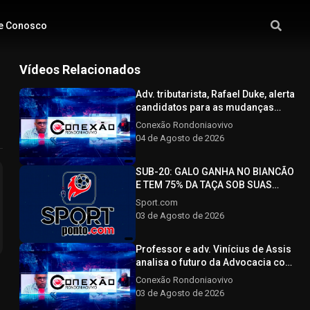
e Conosco
Vídeos Relacionados
Adv. tributarista, Rafael Duke, alerta
candidatos para as mudanças
com a nova reforma tributária -
Conexão Rondoniaovivo
CONEXÃO RONDONIAOVIVO -
04 de Agosto de 2026
04/08/2026
SUB-20: GALO GANHA NO BIANCÃO
E TEM 75% DA TAÇA SOB SUAS
ASAS - SPORTPONTO.COM -
Sport.com
03/08/2026
03 de Agosto de 2026
Professor e adv. Vinícius de Assis
analisa o futuro da Advocacia com
o avanço tecnológico - CONEXÃO
Conexão Rondoniaovivo
RONDONIAOVIVO - 03/08/2026
03 de Agosto de 2026