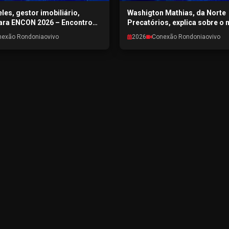
les, gestor imobiliário,
Washigton Mathias, da Norte
ara ENCON 2026 – Encontro
Precatórios, explica sobre o
al de Porto Velho -
de precatórios em RO - CON
nexão Rondoniaovivo
2026
Conexão Rondoniaovivo
RONDONIAOVIVO -
RONDONIAOVIVO - 28/07/202
6