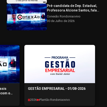
- 30/07/2026
Pré-candidata de Dep. Estadual,
Professora Alcione Santos, fala
sobre a pré-campanha CONEXÃO
Conexão Rondoniaovivo
RONDONIAOVIVO - 30/07/2026
30 de Julho de 2026
Assis
GESTÃO EMPRESARIAL - 01/08-2026
a com o
ÃO
2026
Plantão Rondoniaovivo
6