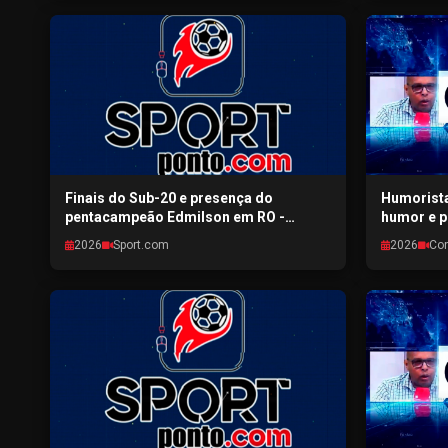
Finais do Sub-20 e presença do
Humorista
pentacampeão Edmilson em RO -
humor e p
SPORTPONTO.COM - 31/07/2026
RONDONIA
2026
Sport.com
2026
Co