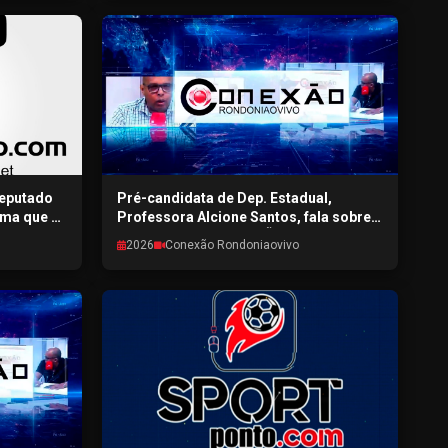
deputado
Pré-candidata de Dep. Estadual,
rma que a
Professora Alcione Santos, fala sobre a
dade do
pré-campanha CONEXÃO
2026
Conexão Rondoniaovivo
ovivo -
RONDONIAOVIVO - 30/07/2026