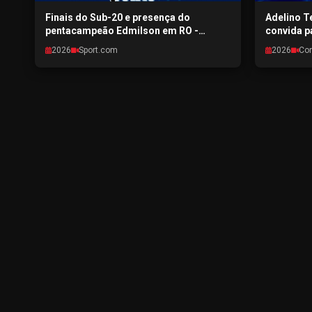
Finais do Sub-20 e presença do
Adelino Te
pentacampeão Edmilson em RO -
convida p
SPORTPONTO.COM - 29/07/2026
Condomini
2026
Sport.com
2026
Co
CONEXÃO 
29/07/202