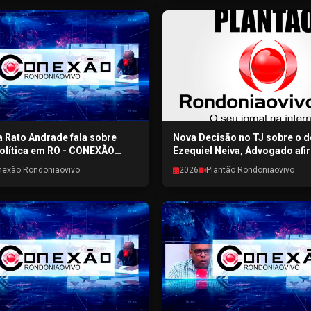
 Rato Andrade fala sobre
Nova Decisão no TJ sobre o 
olítica em RO - CONEXÃO
Ezequiel Neiva, Advogado afi
OVIVO - 31/07/2026
decisão não afeta a elegibili
nexão Rondoniaovivo
2026
Plantão Rondoniaovivo
candidato - Plantão Rondonia
30/07/2026