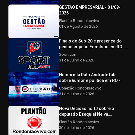
GESTÃO EMPRESARIAL - 01/08-
2026
Plantão Rondoniaovivo
01 de Agosto de 2026
Finais do Sub-20 e presença do
pentacampeão Edmilson em RO -
SPORTPONTO.COM - 31/07/2026
Sport.com
31 de Julho de 2026
Humorista Rato Andrade fala
sobre humor e política em RO -
CONEXÃO RONDONIAOVIVO -
Conexão Rondoniaovivo
31/07/2026
31 de Julho de 2026
Nova Decisão no TJ sobre o
deputado Ezequiel Neiva,
Advogado afirma que a decisão
Plantão Rondoniaovivo
não afeta a elegibilidade do
30 de Julho de 2026
candidato - Plantão Rondoniaovivo