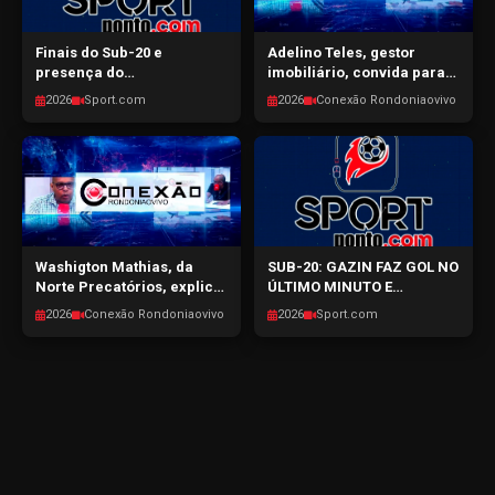
Finais do Sub-20 e
Adelino Teles, gestor
presença do
imobiliário, convida para
pentacampeão Edmilson
ENCON 2026 – Encontro
2026
Sport.com
2026
Conexão Rondoniaovivo
em RO - SPORTPONTO.COM
Condominial de Porto
- 29/07/2026
Velho - CONEXÃO
RONDONIAOVIVO -
29/07/2026
Washigton Mathias, da
SUB-20: GAZIN FAZ GOL NO
Norte Precatórios, explica
ÚLTIMO MINUTO E
sobre o mercado de
GARANTE A FINAL NA
2026
Conexão Rondoniaovivo
2026
Sport.com
precatórios em RO -
CAPITAL -
CONEXÃO RONDONIAOVIVO
SPORTPONTO.COM -
- 28/07/2026
27/07/2026