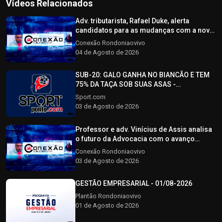
Vídeos Relacionados
Adv. tributarista, Rafael Duke, alerta
candidatos para as mudanças com a nova
reforma tributária - CONEXÃO
Conexão Rondoniaovivo
RONDONIAOVIVO - 04/08/2026
04 de Agosto de 2026
SUB-20: GALO GANHA NO BIANCÃO E TEM
75% DA TAÇA SOB SUAS ASAS -
SPORTPONTO.COM - 03/08/2026
Sport.com
03 de Agosto de 2026
Professor e adv. Vinícius de Assis analisa
o futuro da Advocacia com o avanço
tecnológico - CONEXÃO RONDONIAOVIVO -
Conexão Rondoniaovivo
03/08/2026
03 de Agosto de 2026
GESTÃO EMPRESARIAL - 01/08-2026
Plantão Rondoniaovivo
01 de Agosto de 2026