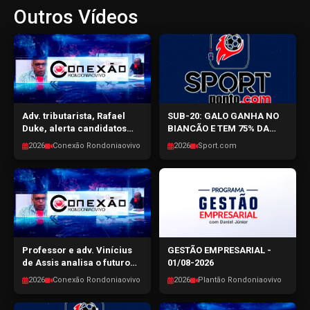
Outros Vídeos
Adv. tributarista, Rafael
SUB-20: GALO GANHA NO
Duke, alerta candidatos
BIANCÃO E TEM 75% DA
para as mudanças com a
TAÇA SOB SUAS ASAS -
2026
Conexão Rondoniaovivo
2026
Sport.com
nova reforma tributária -
SPORTPONTO.COM -
CONEXÃO RONDONIAOVIVO
03/08/2026
- 04/08/2026
Professor e adv. Vinícius
GESTÃO EMPRESARIAL -
de Assis analisa o futuro
01/08-2026
da Advocacia com o
2026
Conexão Rondoniaovivo
2026
Plantão Rondoniaovivo
avanço tecnológico -
CONEXÃO RONDONIAOVIVO