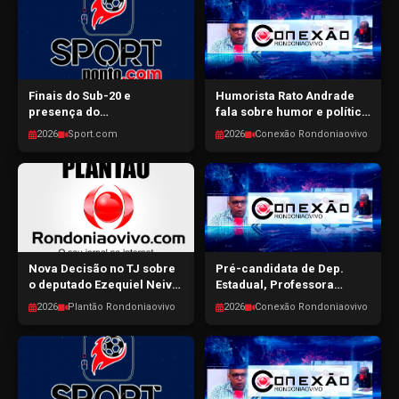
- 03/08/2026
Finais do Sub-20 e
Humorista Rato Andrade
presença do
fala sobre humor e política
pentacampeão Edmilson
em RO - CONEXÃO
2026
Sport.com
2026
Conexão Rondoniaovivo
em RO - SPORTPONTO.COM
RONDONIAOVIVO -
- 31/07/2026
31/07/2026
Nova Decisão no TJ sobre
Pré-candidata de Dep.
o deputado Ezequiel Neiva,
Estadual, Professora
Advogado afirma que a
Alcione Santos, fala sobre
2026
Plantão Rondoniaovivo
2026
Conexão Rondoniaovivo
decisão não afeta a
a pré-campanha CONEXÃO
elegibilidade do candidato
RONDONIAOVIVO -
- Plantão Rondoniaovivo -
30/07/2026
30/07/2026