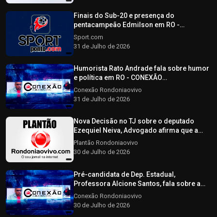
Finais do Sub-20 e presença do
pentacampeão Edmilson em RO -
SPORTPONTO.COM - 31/07/2026
Sport.com
31 de Julho de 2026
Humorista Rato Andrade fala sobre humor
e política em RO - CONEXÃO
RONDONIAOVIVO - 31/07/2026
Conexão Rondoniaovivo
31 de Julho de 2026
Nova Decisão no TJ sobre o deputado
Ezequiel Neiva, Advogado afirma que a
decisão não afeta a elegibilidade do
Plantão Rondoniaovivo
candidato - Plantão Rondoniaovivo -
30 de Julho de 2026
30/07/2026
Pré-candidata de Dep. Estadual,
Professora Alcione Santos, fala sobre a
pré-campanha CONEXÃO RONDONIAOVIVO
Conexão Rondoniaovivo
- 30/07/2026
30 de Julho de 2026