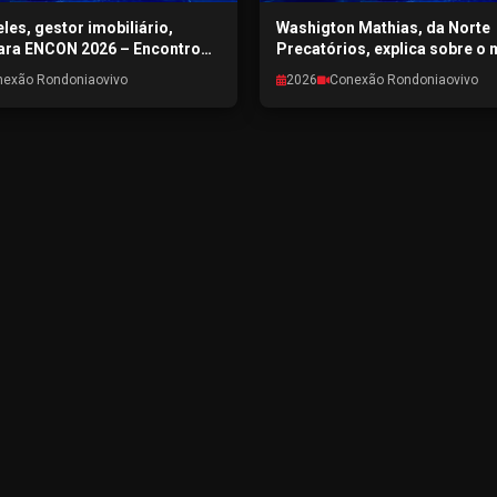
les, gestor imobiliário,
Washigton Mathias, da Norte
ara ENCON 2026 – Encontro
Precatórios, explica sobre o
al de Porto Velho -
de precatórios em RO - CON
nexão Rondoniaovivo
2026
Conexão Rondoniaovivo
RONDONIAOVIVO -
RONDONIAOVIVO - 28/07/202
6