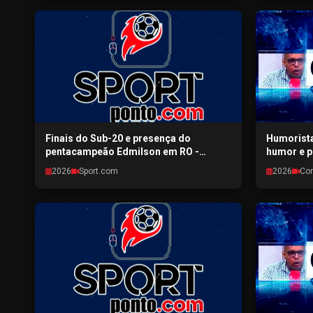
Finais do Sub-20 e presença do
Humorista
pentacampeão Edmilson em RO -
humor e p
SPORTPONTO.COM - 31/07/2026
RONDONIA
2026
Sport.com
2026
Co