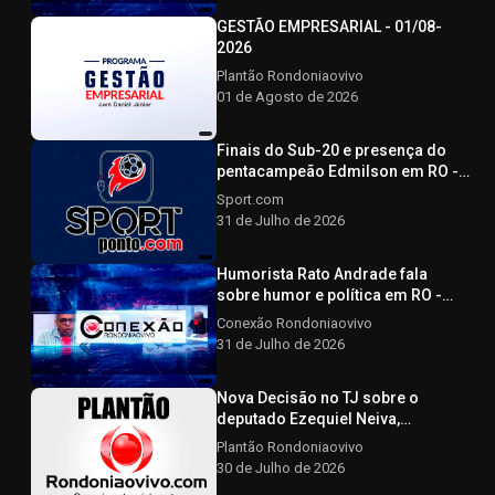
GESTÃO EMPRESARIAL - 01/08-
2026
Plantão Rondoniaovivo
01 de Agosto de 2026
Finais do Sub-20 e presença do
pentacampeão Edmilson em RO -
SPORTPONTO.COM - 31/07/2026
Sport.com
31 de Julho de 2026
Humorista Rato Andrade fala
sobre humor e política em RO -
CONEXÃO RONDONIAOVIVO -
Conexão Rondoniaovivo
31/07/2026
31 de Julho de 2026
Nova Decisão no TJ sobre o
deputado Ezequiel Neiva,
Advogado afirma que a decisão
Plantão Rondoniaovivo
não afeta a elegibilidade do
30 de Julho de 2026
candidato - Plantão Rondoniaovivo