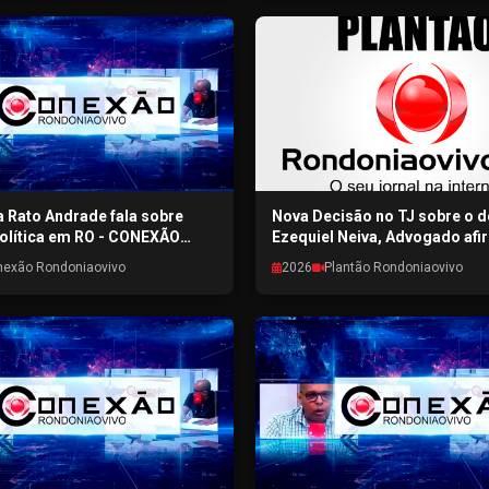
 Rato Andrade fala sobre
Nova Decisão no TJ sobre o 
olítica em RO - CONEXÃO
Ezequiel Neiva, Advogado afi
OVIVO - 31/07/2026
decisão não afeta a elegibili
nexão Rondoniaovivo
2026
Plantão Rondoniaovivo
candidato - Plantão Rondonia
30/07/2026