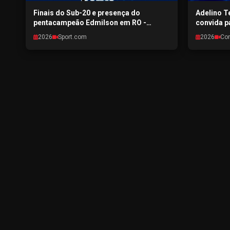
Finais do Sub-20 e presença do
Adelino Te
pentacampeão Edmilson em RO -
convida p
SPORTPONTO.COM - 29/07/2026
Condomini
2026
Sport.com
2026
Co
CONEXÃO 
29/07/202