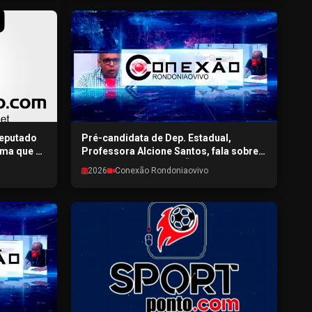
deputado
Pré-candidata de Dep. Estadual,
rma que a
Professora Alcione Santos, fala sobre a
dade do
pré-campanha CONEXÃO
2026
Conexão Rondoniaovivo
ovivo -
RONDONIAOVIVO - 30/07/2026