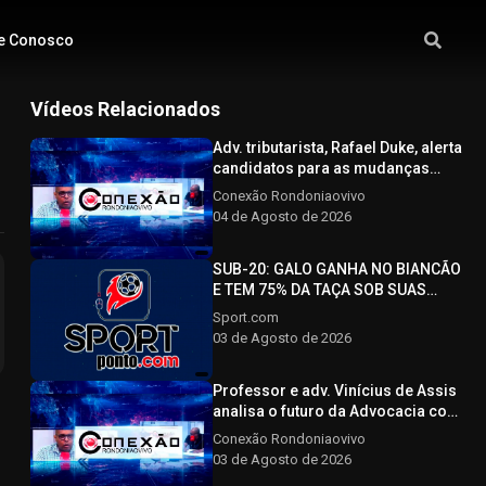
e Conosco
Vídeos Relacionados
Adv. tributarista, Rafael Duke, alerta
candidatos para as mudanças
com a nova reforma tributária -
Conexão Rondoniaovivo
CONEXÃO RONDONIAOVIVO -
04 de Agosto de 2026
04/08/2026
SUB-20: GALO GANHA NO BIANCÃO
E TEM 75% DA TAÇA SOB SUAS
ASAS - SPORTPONTO.COM -
Sport.com
03/08/2026
03 de Agosto de 2026
Professor e adv. Vinícius de Assis
analisa o futuro da Advocacia com
o avanço tecnológico - CONEXÃO
Conexão Rondoniaovivo
RONDONIAOVIVO - 03/08/2026
03 de Agosto de 2026