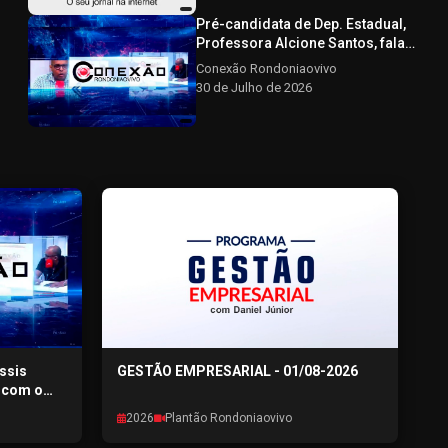
- 30/07/2026
Pré-candidata de Dep. Estadual,
Professora Alcione Santos, fala
sobre a pré-campanha CONEXÃO
Conexão Rondoniaovivo
RONDONIAOVIVO - 30/07/2026
30 de Julho de 2026
Assis
GESTÃO EMPRESARIAL - 01/08-2026
a com o
ÃO
2026
Plantão Rondoniaovivo
6