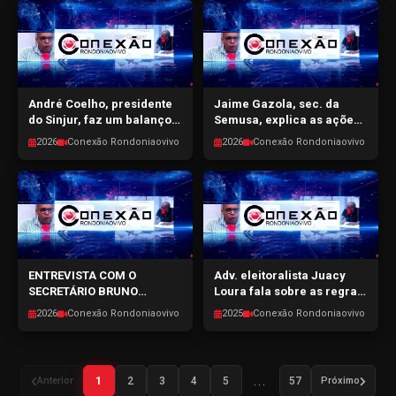
20/03/2026
18/03/2026
André Coelho, presidente
Jaime Gazola, sec. da
do Sinjur, faz um balanço
Semusa, explica as ações
da gestão no sindicato e da
da prefeitura na saúde
2026
Conexão Rondoniaovivo
2026
Conexão Rondoniaovivo
pré-candidatura -
pública da capital -
CONEXÃO RONDONIAOVIVO
CONEXÃO RONDONIAOVIVO
- 17/03/2026
- 12/03/2026
ENTREVISTA COM O
Adv. eleitoralista Juacy
SECRETÁRIO BRUNO
Loura fala sobre as regras
HOLANDA, DA EMDUR -
da legislação eleitoral -
2026
Conexão Rondoniaovivo
2025
Conexão Rondoniaovivo
CONEXÃO RONDONIAOVIVO
CONEXÃO RONDONIAOVIVO
- 11/03/2026
- 10/03/2026
...
Anterior
1
2
3
4
5
57
Próximo