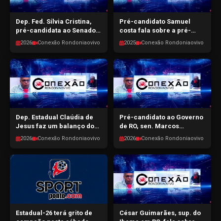
Dep. Fed. Sílvia Cristina,
Pré-candidato Samuel
pré-candidata ao Senado,
costa fala sobre a pré-
faz um balanço do
campanha ao gov. de RO -
2026
Conexão Rondoniaovivo
2025
Conexão Rondoniaovivo
mandato - CONEXÃO
CONEXÃO RONDONIAOVIVO
RONDONIAOVIVO -
- 01/04/2026
06/04/2026
Dep. Estadual Claúdia de
Pré-candidato ao Governo
Jesus faz um balanço do
de RO, sen. Marcos
mandado e da pré-
Rogério, fala sobre a pré-
2026
Conexão Rondoniaovivo
2026
Conexão Rondoniaovivo
candidatura - CONEXÃO
campanha - CONEXÃO
RONDONIAOVIVO -
RONDONIAOVIVO -
31/03/2026
30/03/2026
Estadual-26 terá grito de
César Guimarães, sup. do