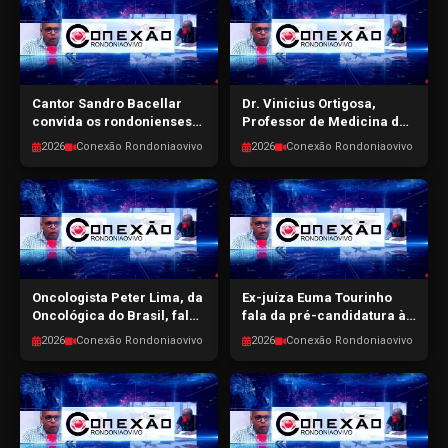
14/04/2026
13/04/2026
Cantor Sandro Bacellar
Dr. Vinicius Ortigosa,
convida os rondonienses
Professor de Medicina da
para o show ‘Momentos de
Unir, fala sobre vagas
2026
Conexão Rondoniaovivo
2026
Conexão Rondoniaovivo
Amor’ - CONEXÃO
ofertadas no curso -
RONDONIAOVIVO -
CONEXÃO RONDONIAOVIVO
10/04/2026
- 09/04/2026
Oncologista Peter Lima, da
Ex-juíza Euma Tourinho
Oncológica do Brasil, fala
fala da pré-candidatura à
sobre os cânceres de
depª. fed. e participação
2026
Conexão Rondoniaovivo
2026
Conexão Rondoniaovivo
pênis e testículos -
das mulheres na política -
CONEXÃO RONDONIAOVIVO
CONEXÃO RONDONIAOVIVO
- 08/04/2026
- 07/04/2026