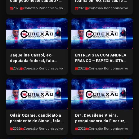
campeão neste sábado -
Ibama em RO, fala sobre as
SPORTPONTO.COM -
ações em nosso Estado -
2025
Conexão Rondoniaovivo
2026
Conexão Rondoniaovivo
27/03/2026
CONEXÃO RONDONIAOVIVO
- 27/03/2026
Jaqueline Cassol, ex-
ENTREVISTA COM ANDRÊA
deputada federal, fala
FRANCO – ESPECIALISTA
sobre política e pré-
EM ESTRATÉGIA, INOVAÇÃO
2026
Conexão Rondoniaovivo
2026
Conexão Rondoniaovivo
candidatura - CONEXÃO
E INTELIGÊNCIA ARTIFICIAL
RONDONIAOVIVO -
- CONEXÃO
25/03/2026
RONDONIAOVIVO -
23/03/2026
Odair Ozame, candidato a
Drª. Deusilene Vieira,
presidente do Sinpol, fala
pesquisadora da Fiocruz,
sobre as eleições entre os
fala sobre as doenças
2026
Conexão Rondoniaovivo
2025
Conexão Rondoniaovivo
policiais civis - CONEXÃO
comuns em RO - CONEXÃO
RONDONIAOVIVO -
RONDONIAOVIVO -