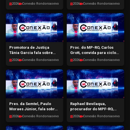
RO, fala do cenário político
2026
Conexão Rondoniaovivo
2026
Conexão Rondoniaovivo
e pré-campanha -
CONEXÃO RONDONIAOVIVO
- 22/04/2026
Promotora de Justiça
Proc. do MP-RO, Carlos
Tânia Garcia fala sobre
Grott, convida para ciclo
violência doméstica a
de palestras sobre autistas
2026
Conexão Rondoniaovivo
2026
Conexão Rondoniaovivo
ações do MP-RO -
- CONEXÃO
CONEXÃO RONDONIAOVIVO
RONDONIAOVIVO -
- 17/04/2026
15/04/2026
Pres. da Semtel, Paulo
Raphael Bevilaqua,
Moraes Júnior, fala sobre
procurador do MPF-RO,
ações na Semtel e pré-
fala sobre segurança
2026
Conexão Rondoniaovivo
2026
Conexão Rondoniaovivo
candidatura a dep.
pública e reforma agrária
estadual - CONEXÃO
- CONEXÃO
RONDONIAOVIVO -
RONDONIAOVIVO -