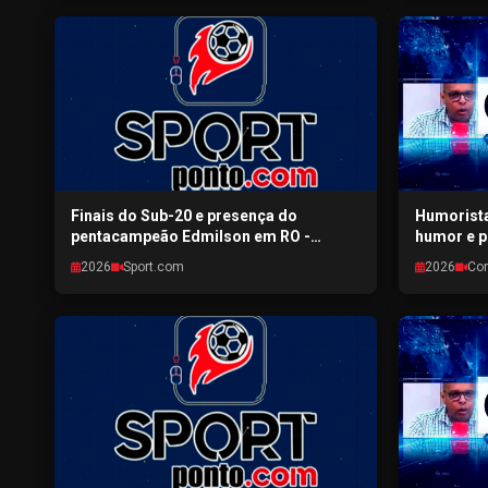
Finais do Sub-20 e presença do
Humorista
pentacampeão Edmilson em RO -
humor e p
SPORTPONTO.COM - 31/07/2026
RONDONIA
2026
Sport.com
2026
Co