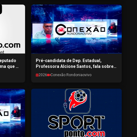
deputado
Pré-candidata de Dep. Estadual,
rma que a
Professora Alcione Santos, fala sobre a
dade do
pré-campanha CONEXÃO
2026
Conexão Rondoniaovivo
ovivo -
RONDONIAOVIVO - 30/07/2026