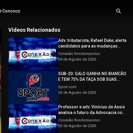
e Conosco
Vídeos Relacionados
Adv. tributarista, Rafael Duke, alerta
candidatos para as mudanças
com a nova reforma tributária -
Conexão Rondoniaovivo
CONEXÃO RONDONIAOVIVO -
04 de Agosto de 2026
04/08/2026
SUB-20: GALO GANHA NO BIANCÃO
E TEM 75% DA TAÇA SOB SUAS
ASAS - SPORTPONTO.COM -
Sport.com
03/08/2026
03 de Agosto de 2026
Professor e adv. Vinícius de Assis
analisa o futuro da Advocacia com
o avanço tecnológico - CONEXÃO
Conexão Rondoniaovivo
RONDONIAOVIVO - 03/08/2026
03 de Agosto de 2026