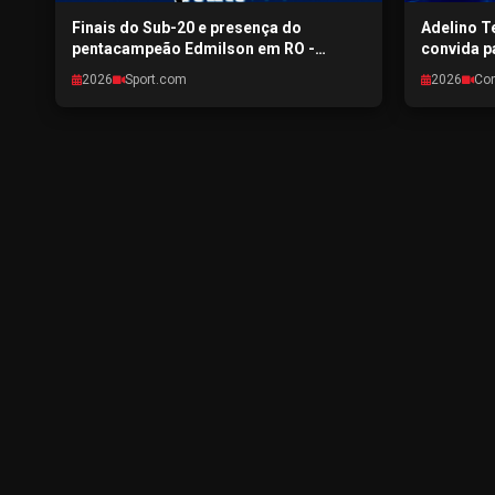
Finais do Sub-20 e presença do
Adelino Te
pentacampeão Edmilson em RO -
convida p
SPORTPONTO.COM - 29/07/2026
Condomini
2026
Sport.com
2026
Co
CONEXÃO 
29/07/202