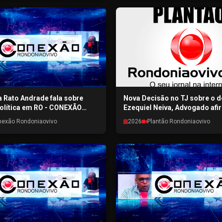
 Rato Andrade fala sobre
Nova Decisão no TJ sobre o 
olítica em RO - CONEXÃO
Ezequiel Neiva, Advogado afi
OVIVO - 31/07/2026
decisão não afeta a elegibili
nexão Rondoniaovivo
2026
Plantão Rondoniaovivo
candidato - Plantão Rondonia
30/07/2026