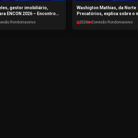
les, gestor imobiliário,
Washigton Mathias, da Norte
ara ENCON 2026 – Encontro
Precatórios, explica sobre o
al de Porto Velho -
de precatórios em RO - CON
nexão Rondoniaovivo
2026
Conexão Rondoniaovivo
RONDONIAOVIVO -
RONDONIAOVIVO - 28/07/202
6