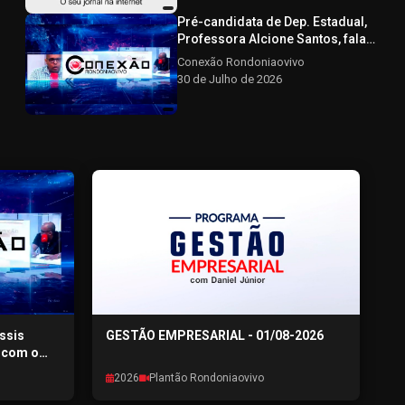
- 30/07/2026
Pré-candidata de Dep. Estadual,
Professora Alcione Santos, fala
sobre a pré-campanha CONEXÃO
Conexão Rondoniaovivo
RONDONIAOVIVO - 30/07/2026
30 de Julho de 2026
Assis
GESTÃO EMPRESARIAL - 01/08-2026
a com o
ÃO
2026
Plantão Rondoniaovivo
6