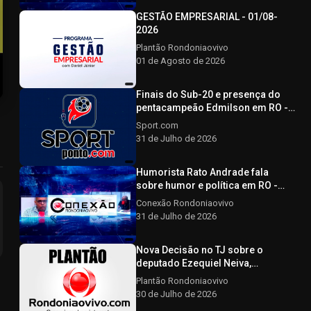
GESTÃO EMPRESARIAL - 01/08-
2026
Plantão Rondoniaovivo
01 de Agosto de 2026
Finais do Sub-20 e presença do
pentacampeão Edmilson em RO -
SPORTPONTO.COM - 31/07/2026
Sport.com
31 de Julho de 2026
Humorista Rato Andrade fala
sobre humor e política em RO -
CONEXÃO RONDONIAOVIVO -
Conexão Rondoniaovivo
31/07/2026
31 de Julho de 2026
Nova Decisão no TJ sobre o
deputado Ezequiel Neiva,
Advogado afirma que a decisão
Plantão Rondoniaovivo
não afeta a elegibilidade do
30 de Julho de 2026
candidato - Plantão Rondoniaovivo