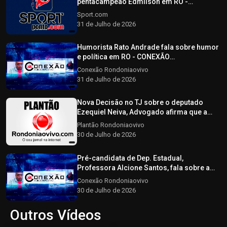
pentacampeão Edmilson em RO -
SPORTPONTO.COM - 31/07/2026
Sport.com
31 de Julho de 2026
Humorista Rato Andrade fala sobre humor
e política em RO - CONEXÃO
RONDONIAOVIVO - 31/07/2026
Conexão Rondoniaovivo
31 de Julho de 2026
Nova Decisão no TJ sobre o deputado
Ezequiel Neiva, Advogado afirma que a
decisão não afeta a elegibilidade do
Plantão Rondoniaovivo
candidato - Plantão Rondoniaovivo -
30 de Julho de 2026
30/07/2026
Pré-candidata de Dep. Estadual,
Professora Alcione Santos, fala sobre a
pré-campanha CONEXÃO RONDONIAOVIVO
Conexão Rondoniaovivo
- 30/07/2026
30 de Julho de 2026
Outros Vídeos