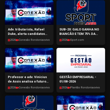
Adv. tributarista, Rafael
SUB-20: GALO GANHA NO
Duke, alerta candidatos
BIANCÃO E TEM 75% DA
para as mudanças com a
TAÇA SOB SUAS ASAS -
2026
Conexão Rondoniaovivo
2026
Sport.com
nova reforma tributária -
SPORTPONTO.COM -
CONEXÃO RONDONIAOVIVO
03/08/2026
- 04/08/2026
Professor e adv. Vinícius
GESTÃO EMPRESARIAL -
de Assis analisa o futuro
01/08-2026
da Advocacia com o
2026
Conexão Rondoniaovivo
2026
Plantão Rondoniaovivo
avanço tecnológico -
CONEXÃO RONDONIAOVIVO
- 03/08/2026