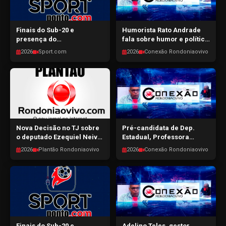
Finais do Sub-20 e
Humorista Rato Andrade
presença do
fala sobre humor e política
pentacampeão Edmilson
em RO - CONEXÃO
2026
Sport.com
2026
Conexão Rondoniaovivo
em RO - SPORTPONTO.COM
RONDONIAOVIVO -
- 31/07/2026
31/07/2026
Nova Decisão no TJ sobre
Pré-candidata de Dep.
o deputado Ezequiel Neiva,
Estadual, Professora
Advogado afirma que a
Alcione Santos, fala sobre
2026
Plantão Rondoniaovivo
2026
Conexão Rondoniaovivo
decisão não afeta a
a pré-campanha CONEXÃO
elegibilidade do candidato
RONDONIAOVIVO -
- Plantão Rondoniaovivo -
30/07/2026
30/07/2026
Finais do Sub-20 e
Adelino Teles, gestor