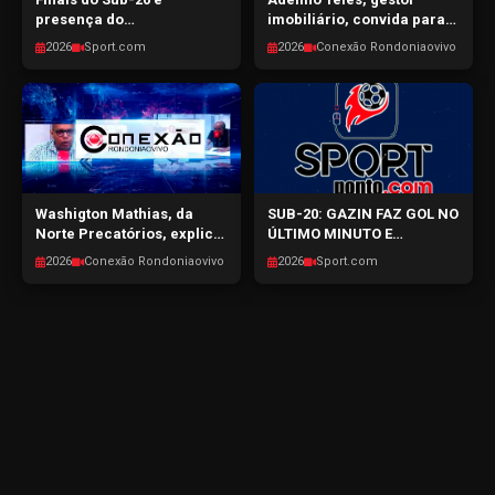
presença do
imobiliário, convida para
pentacampeão Edmilson
ENCON 2026 – Encontro
2026
Sport.com
2026
Conexão Rondoniaovivo
em RO - SPORTPONTO.COM
Condominial de Porto
- 29/07/2026
Velho - CONEXÃO
RONDONIAOVIVO -
29/07/2026
Washigton Mathias, da
SUB-20: GAZIN FAZ GOL NO
Norte Precatórios, explica
ÚLTIMO MINUTO E
sobre o mercado de
GARANTE A FINAL NA
2026
Conexão Rondoniaovivo
2026
Sport.com
precatórios em RO -
CAPITAL -
CONEXÃO RONDONIAOVIVO
SPORTPONTO.COM -
- 28/07/2026
27/07/2026