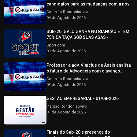
candidatos para as mudanças com a nova
reforma tributária - CONEXÃO
Conexão Rondoniaovivo
RONDONIAOVIVO - 04/08/2026
04 de Agosto de 2026
SUB-20: GALO GANHA NO BIANCÃO E TEM
75% DA TAÇA SOB SUAS ASAS -
SPORTPONTO.COM - 03/08/2026
Sport.com
03 de Agosto de 2026
Professor e adv. Vinícius de Assis analisa
o futuro da Advocacia com o avanço
tecnológico - CONEXÃO RONDONIAOVIVO -
Conexão Rondoniaovivo
03/08/2026
03 de Agosto de 2026
GESTÃO EMPRESARIAL - 01/08-2026
Plantão Rondoniaovivo
01 de Agosto de 2026
Finais do Sub-20 e presença do